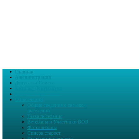
Главная
Администрация
Депутаты Совета
Каталог Документов
Интернет-приемная
О поселении
Общие сведения о сельском
поселении
Глава поселения
Ветераны и Участники ВОВ
Фотоальбомы
Список старост
Интерактивная карта