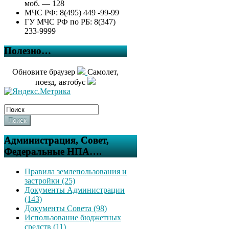
моб. — 128
МЧС РФ: 8(495) 449 -99-99
ГУ МЧС РФ по РБ: 8(347)
233-9999
Полезно…
Обновите браузер
Самолет,
поезд, автобус
Поиск
Администрация, Совет,
Федеральные НПА….
Правила землепользования и
застройки (25)
Документы Администрации
(143)
Документы Совета (98)
Использование бюджетных
средств (11)