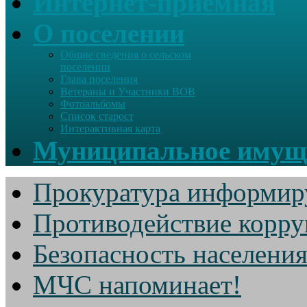
Интернет-приемная
О поселении
Общие сведения о сельском
поселении
Глава поселения
Ветераны и Участники ВОВ
Фотоальбомы
Список старост
Интерактивная карта
Муниципальное имущ
Прокуратура информир
Противодействие корр
Безопасность населени
МЧС напоминает!