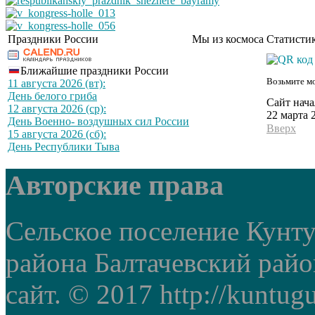
Праздники России
Мы из космоса
Статистик
Ближайшие праздники России
Возьмите мо
11 августа 2026 (вт):
День белого гриба
Сайт нача
12 августа 2026 (ср):
22 марта 
День Военно- воздушных сил России
Вверх
15 августа 2026 (сб):
День Республики Тыва
Авторские права
Сельское поселение Кунт
района Балтачевский рай
сайт. © 2017 http://kuntug