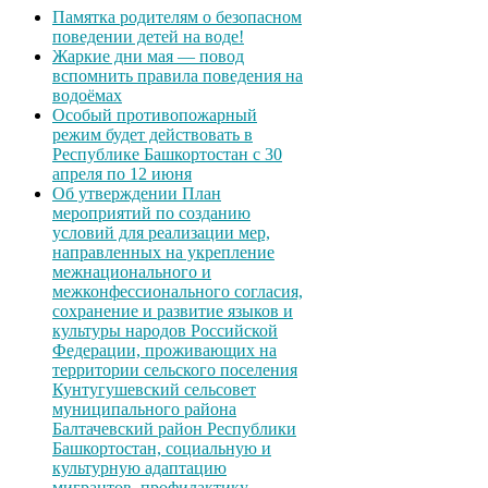
Памятка родителям о безопасном
поведении детей на воде!
Жаркие дни мая — повод
вспомнить правила поведения на
водоёмах
Особый противопожарный
режим будет действовать в
Республике Башкортостан с 30
апреля по 12 июня
Об утверждении План
мероприятий по созданию
условий для реализации мер,
направленных на укрепление
межнационального и
межконфессионального согласия,
сохранение и развитие языков и
культуры народов Российской
Федерации, проживающих на
территории сельского поселения
Кунтугушевский сельсовет
муниципального района
Балтачевский район Республики
Башкортостан, социальную и
культурную адаптацию
мигрантов, профилактику