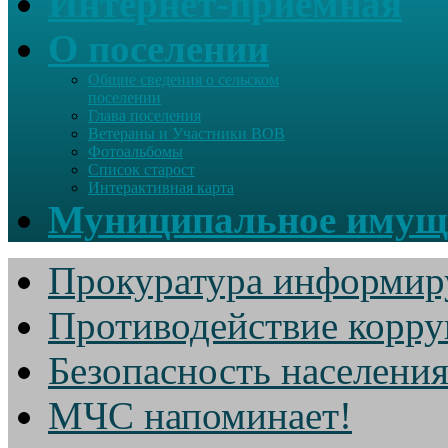
Интернет-приемная
О поселении
Общие сведения о сельском
поселении
Глава поселения
Ветераны и Участники ВОВ
Фотоальбомы
Список старост
Интерактивная карта
Муниципальное имущ
Прокуратура информир
Противодействие корр
Безопасность населени
МЧС напоминает!