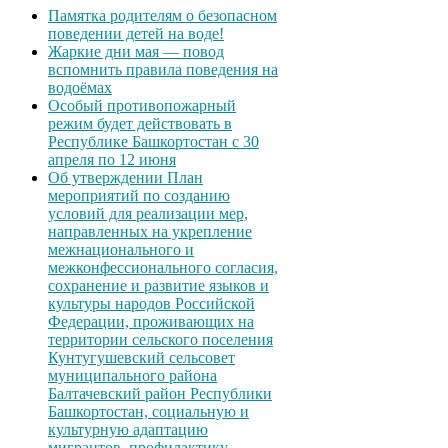
Памятка родителям о безопасном
поведении детей на воде!
Жаркие дни мая — повод
вспомнить правила поведения на
водоёмах
Особый противопожарный
режим будет действовать в
Республике Башкортостан с 30
апреля по 12 июня
Об утверждении План
мероприятий по созданию
условий для реализации мер,
направленных на укрепление
межнационального и
межконфессионального согласия,
сохранение и развитие языков и
культуры народов Российской
Федерации, проживающих на
территории сельского поселения
Кунтугушевский сельсовет
муниципального района
Балтачевский район Республики
Башкортостан, социальную и
культурную адаптацию
мигрантов, профилактику