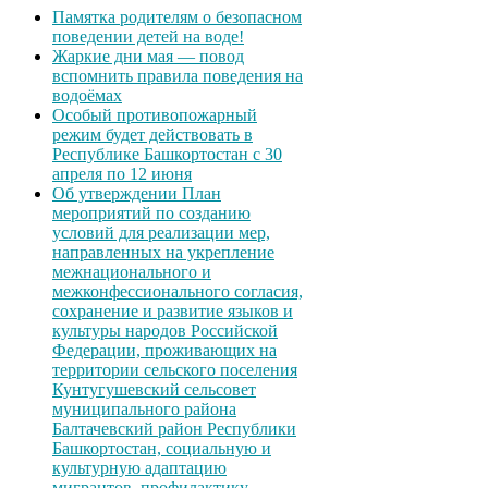
Памятка родителям о безопасном
поведении детей на воде!
Жаркие дни мая — повод
вспомнить правила поведения на
водоёмах
Особый противопожарный
режим будет действовать в
Республике Башкортостан с 30
апреля по 12 июня
Об утверждении План
мероприятий по созданию
условий для реализации мер,
направленных на укрепление
межнационального и
межконфессионального согласия,
сохранение и развитие языков и
культуры народов Российской
Федерации, проживающих на
территории сельского поселения
Кунтугушевский сельсовет
муниципального района
Балтачевский район Республики
Башкортостан, социальную и
культурную адаптацию
мигрантов, профилактику