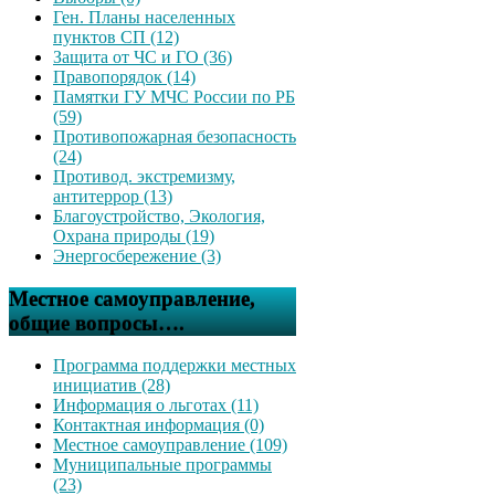
Ген. Планы населенных
пунктов СП (12)
Защита от ЧС и ГО (36)
Правопорядок (14)
Памятки ГУ МЧС России по РБ
(59)
Противопожарная безопасность
(24)
Противод. экстремизму,
антитеррор (13)
Благоустройство, Экология,
Охрана природы (19)
Энергосбережение (3)
Местное самоуправление,
общие вопросы….
Программа поддержки местных
инициатив (28)
Информация о льготах (11)
Контактная информация (0)
Местное самоуправление (109)
Муниципальные программы
(23)