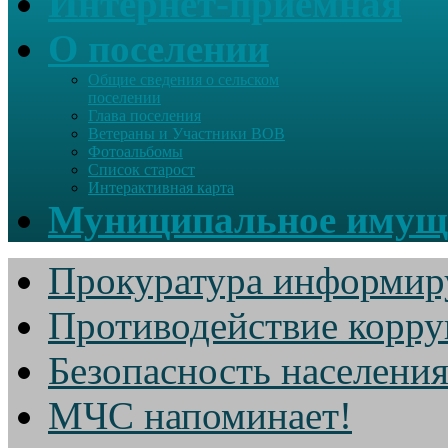
Интернет-приемная
О поселении
Общие сведения о сельском
поселении
Глава поселения
Ветераны и Участники ВОВ
Фотоальбомы
Список старост
Интерактивная карта
Муниципальное имущ
Прокуратура информир
Противодействие корр
Безопасность населени
МЧС напоминает!