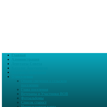
Главная
Администрация
Депутаты Совета
Каталог Документов
Интернет-приемная
О поселении
Общие сведения о сельском
поселении
Глава поселения
Ветераны и Участники ВОВ
Фотоальбомы
Список старост
Интерактивная карта