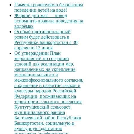
Памятка родителям о безопасном
поведении детей на воде!
Жаркие дни мая — повод
вспомнить правила поведения на
водоёмах
Особый противопожарный
режим будет действовать в
Республике Башкортостан с 30
апреля по 12 июня
Об утверждении План
мероприятий по созданию
условий для реализации мер,
направленных на укрепление
межнационального и
межконфессионального согласия,
сохранение и развитие языков и
культуры народов Российской
Федерации, проживающих на
территории сельского поселения
Кунтугушевский сельсовет
муниципального района
Балтачевский район Республики
Башкортостан, социальную и
культурную адаптацию
мигрантов, профилактику