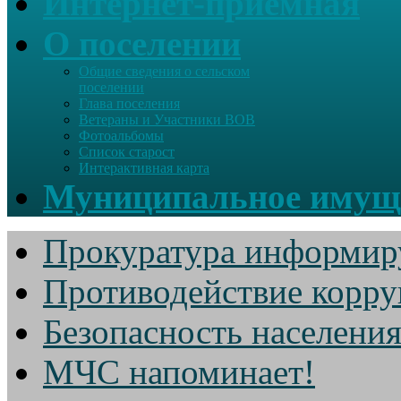
Интернет-приемная
О поселении
Общие сведения о сельском
поселении
Глава поселения
Ветераны и Участники ВОВ
Фотоальбомы
Список старост
Интерактивная карта
Муниципальное имущ
Прокуратура информир
Противодействие корр
Безопасность населени
МЧС напоминает!