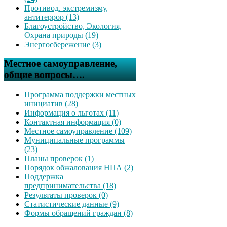
Противод. экстремизму,
антитеррор (13)
Благоустройство, Экология,
Охрана природы (19)
Энергосбережение (3)
Местное самоуправление,
общие вопросы….
Программа поддержки местных
инициатив (28)
Информация о льготах (11)
Контактная информация (0)
Местное самоуправление (109)
Муниципальные программы
(23)
Планы проверок (1)
Порядок обжалования НПА (2)
Поддержка
предпринимательства (18)
Результаты проверок (0)
Статистические данные (9)
Формы обращений граждан (8)