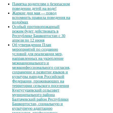
Памятка родителям о безопасном
поведении детей на воде!
Жаркие дни мая — повод
вспомнить правила поведения на
водоёмах
Особый противопожарный
режим будет действовать в
Республике Башкортостан с 30
апреля по 12 июня
Об утверждении План
мероприятий по созданию
условий для реализации мер,
направленных на укрепление
межнационального и
межконфессионального согласия,
сохранение и развитие языков и
культуры народов Российской
Федерации, проживающих на
территории сельского поселения
Кунтугушевский сельсовет
муниципального района
Балтачевский район Республики
Башкортостан, социальную и
культурную адаптацию
мигрантов, профилактику