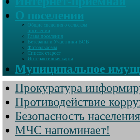
Интернет-приемная
О поселении
Общие сведения о сельском
поселении
Глава поселения
Ветераны и Участники ВОВ
Фотоальбомы
Список старост
Интерактивная карта
Муниципальное имущ
Прокуратура информир
Противодействие корр
Безопасность населени
МЧС напоминает!