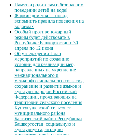
Памятка родителям о безопасном
поведении детей на воде!
Жаркие дни мая — повод
вспомнить правила поведения на
водоёмах
Особый противопожарный
режим будет действовать в
Республике Башкортостан с 30
апреля по 12 июня
Об утверждении План
мероприятий по созданию
условий для реализации мер,
направленных на укрепление
межнационального и
межконфессионального согласия,
сохранение и развитие языков и
культуры народов Российской
Федерации, проживающих на
территории сельского поселения
Кунтугушевский сельсовет
муниципального района
Балтачевский район Республики
Башкортостан, социальную и
культурную адаптацию
мигрантов, профилактику