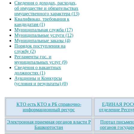
Сведения о доходах, расходах,
об имуществе и обязательствах
имущественного характера (13)
Квалификац. требования к
кандидатам (1)
Муниципальная служба (17)
Муниципальные услуги (12)
Муниципальные заказы (4)
Порядок поступления на
службу (2)
Регламенты гос. и
муниципальных услуг (9)
Сведения о вакантных
должностях (1)
Аукционы и Конкурсы
(условия и результаты) (0)
КТО есть КТО в РБ справочно-
ЕДИНАЯ РОСС
информационный ресурс
отделение Респу
Электронная приемная органов власти Р
Портал письмен
Башкортостан
органов государ