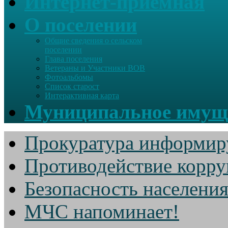
Интернет-приемная
О поселении
Общие сведения о сельском
поселении
Глава поселения
Ветераны и Участники ВОВ
Фотоальбомы
Список старост
Интерактивная карта
Муниципальное имущ
Прокуратура информир
Противодействие корр
Безопасность населени
МЧС напоминает!