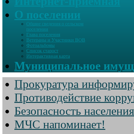
Интернет-приемная
О поселении
Общие сведения о сельском
поселении
Глава поселения
Ветераны и Участники ВОВ
Фотоальбомы
Список старост
Интерактивная карта
Муниципальное имущ
Прокуратура информир
Противодействие корр
Безопасность населени
МЧС напоминает!