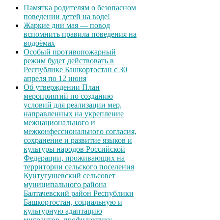
Памятка родителям о безопасном
поведении детей на воде!
Жаркие дни мая — повод
вспомнить правила поведения на
водоёмах
Особый противопожарный
режим будет действовать в
Республике Башкортостан с 30
апреля по 12 июня
Об утверждении План
мероприятий по созданию
условий для реализации мер,
направленных на укрепление
межнационального и
межконфессионального согласия,
сохранение и развитие языков и
культуры народов Российской
Федерации, проживающих на
территории сельского поселения
Кунтугушевский сельсовет
муниципального района
Балтачевский район Республики
Башкортостан, социальную и
культурную адаптацию
мигрантов, профилактику