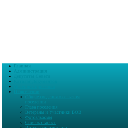
Главная
Администрация
Депутаты Совета
Каталог Документов
Интернет-приемная
О поселении
Общие сведения о сельском
поселении
Глава поселения
Ветераны и Участники ВОВ
Фотоальбомы
Список старост
Интерактивная карта