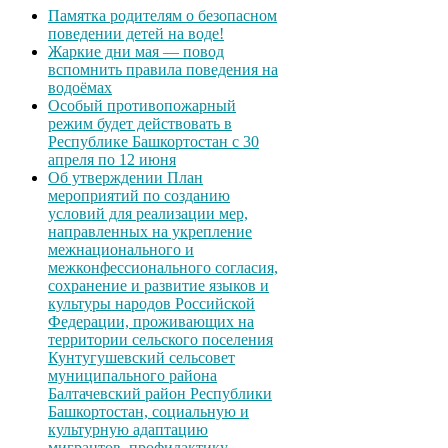
Памятка родителям о безопасном
поведении детей на воде!
Жаркие дни мая — повод
вспомнить правила поведения на
водоёмах
Особый противопожарный
режим будет действовать в
Республике Башкортостан с 30
апреля по 12 июня
Об утверждении План
мероприятий по созданию
условий для реализации мер,
направленных на укрепление
межнационального и
межконфессионального согласия,
сохранение и развитие языков и
культуры народов Российской
Федерации, проживающих на
территории сельского поселения
Кунтугушевский сельсовет
муниципального района
Балтачевский район Республики
Башкортостан, социальную и
культурную адаптацию
мигрантов, профилактику