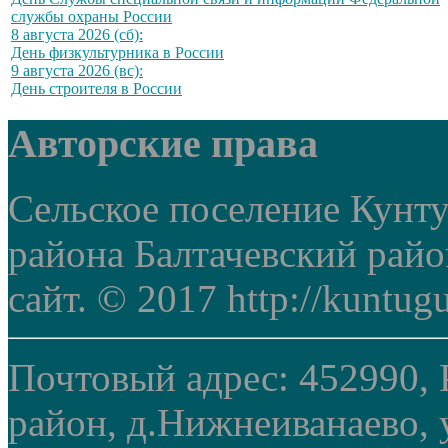
службы охраны России
8 августа 2026 (сб):
День физкультурника в России
9 августа 2026 (вс):
День строителя в России
Авторские права
Сельское поселение Кунт
района Балтачевский рай
сайт. © 2017 http://kuntug
Почтовый адрес: 452990, 
район, д.Нижнеиванаево, у