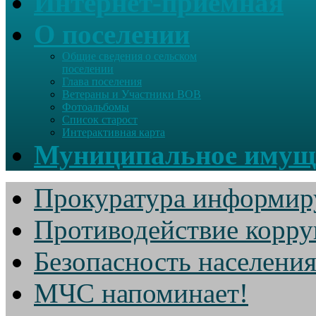
Интернет-приемная
О поселении
Общие сведения о сельском
поселении
Глава поселения
Ветераны и Участники ВОВ
Фотоальбомы
Список старост
Интерактивная карта
Муниципальное имущ
Прокуратура информир
Противодействие корр
Безопасность населени
МЧС напоминает!