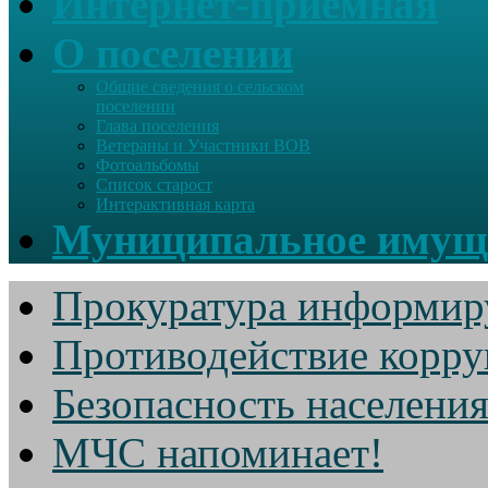
Интернет-приемная
О поселении
Общие сведения о сельском
поселении
Глава поселения
Ветераны и Участники ВОВ
Фотоальбомы
Список старост
Интерактивная карта
Муниципальное имущ
Прокуратура информир
Противодействие корр
Безопасность населени
МЧС напоминает!