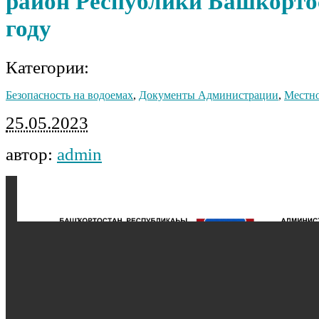
район Республики Башкортос
году
Категории:
Безопасность на водоемах
,
Документы Администрации
,
Местно
25.05.2023
автор:
admin