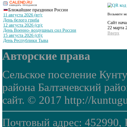
Ближайшие праздники России
Возьмите мо
11 августа 2026 (вт):
День белого гриба
Сайт нача
12 августа 2026 (ср):
22 марта 
День Военно- воздушных сил России
Вверх
15 августа 2026 (сб):
День Республики Тыва
Авторские права
Сельское поселение Кунт
района Балтачевский рай
сайт. © 2017 http://kuntug
Почтовый адрес: 452990, 