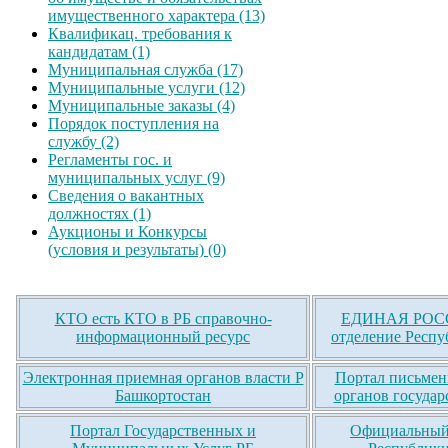
имущественного характера (13)
Квалификац. требования к
кандидатам (1)
Муниципальная служба (17)
Муниципальные услуги (12)
Муниципальные заказы (4)
Порядок поступления на
службу (2)
Регламенты гос. и
муниципальных услуг (9)
Сведения о вакантных
должностях (1)
Аукционы и Конкурсы
(условия и результаты) (0)
КТО есть КТО в РБ справочно-
ЕДИНАЯ РОСС
информационный ресурс
отделение Респу
Электронная приемная органов власти Р
Портал письмен
Башкортостан
органов государ
Портал Государственных и
Официальный 