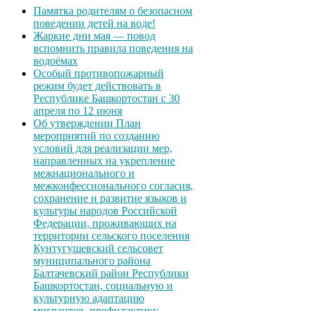
Памятка родителям о безопасном
поведении детей на воде!
Жаркие дни мая — повод
вспомнить правила поведения на
водоёмах
Особый противопожарный
режим будет действовать в
Республике Башкортостан с 30
апреля по 12 июня
Об утверждении План
мероприятий по созданию
условий для реализации мер,
направленных на укрепление
межнационального и
межконфессионального согласия,
сохранение и развитие языков и
культуры народов Российской
Федерации, проживающих на
территории сельского поселения
Кунтугушевский сельсовет
муниципального района
Балтачевский район Республики
Башкортостан, социальную и
культурную адаптацию
мигрантов, профилактику