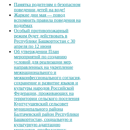
Памятка родителям о безопасном
поведении детей на воде!
Жаркие дни мая — повод
вспомнить правила поведения на
водоёмах
Особый противопожарный
режим будет действовать в
Республике Башкортостан с 30
апреля по 12 июня
Об утверждении План
мероприятий по созданию
условий для реализации мер,
направленных на укрепление
межнационального и
межконфессионального согласия,
сохранение и развитие языков и
культуры народов Российской
Федерации, проживающих на
территории сельского поселения
Кунтугушевский сельсовет
муниципального района
Балтачевский район Республики
Башкортостан, социальную и
культурную адаптацию
мигрантов, профилактику