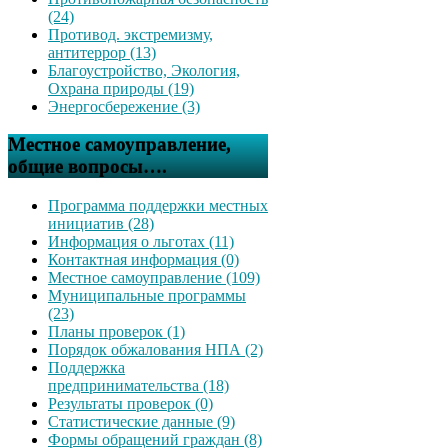
(24)
Противод. экстремизму,
антитеррор (13)
Благоустройство, Экология,
Охрана природы (19)
Энергосбережение (3)
Местное самоуправление,
общие вопросы….
Программа поддержки местных
инициатив (28)
Информация о льготах (11)
Контактная информация (0)
Местное самоуправление (109)
Муниципальные программы
(23)
Планы проверок (1)
Порядок обжалования НПА (2)
Поддержка
предпринимательства (18)
Результаты проверок (0)
Статистические данные (9)
Формы обращений граждан (8)