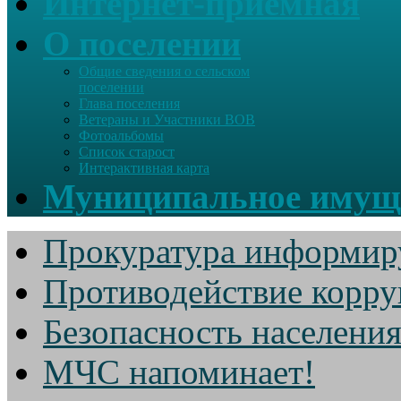
Интернет-приемная
О поселении
Общие сведения о сельском
поселении
Глава поселения
Ветераны и Участники ВОВ
Фотоальбомы
Список старост
Интерактивная карта
Муниципальное имущ
Прокуратура информир
Противодействие корр
Безопасность населени
МЧС напоминает!