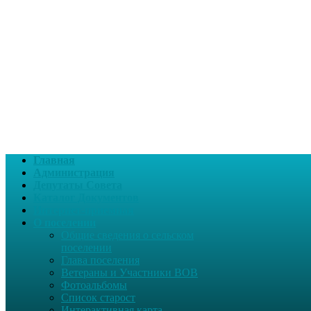
Главная
Администрация
Депутаты Совета
Каталог Документов
Интернет-приемная
О поселении
Общие сведения о сельском
поселении
Глава поселения
Ветераны и Участники ВОВ
Фотоальбомы
Список старост
Интерактивная карта