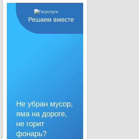
Решаем вместе
Не убран мусор,
яма на дороге,
не горит
фонарь?