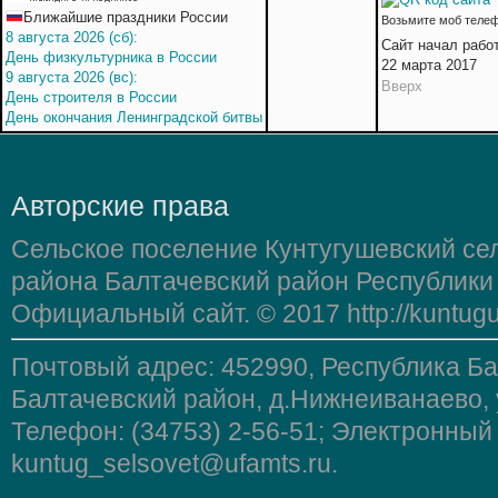
Ближайшие праздники России
Возьмите моб телеф
8 августа 2026 (сб):
Сайт начал рабо
День физкультурника в России
22 марта 2017
9 августа 2026 (вс):
Вверх
День строителя в России
День окончания Ленинградской битвы
Авторские права
Сельское поселение Кунтугушевский се
района Балтачевский район Республики
Официальный сайт. © 2017 http://kuntugu
Почтовый адрес: 452990, Республика Б
Балтачевский район, д.Нижнеиванаево, 
Телефон: (34753) 2-56-51; Электронный
kuntug_selsovet@ufamts.ru.