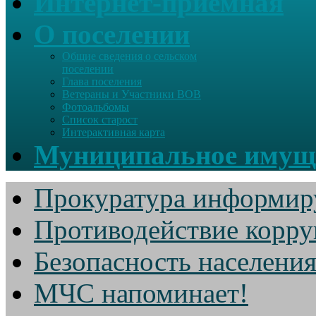
Интернет-приемная
О поселении
Общие сведения о сельском
поселении
Глава поселения
Ветераны и Участники ВОВ
Фотоальбомы
Список старост
Интерактивная карта
Муниципальное имущ
Прокуратура информир
Противодействие корр
Безопасность населени
МЧС напоминает!