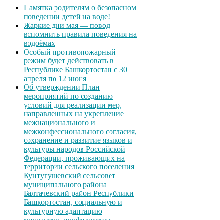
Памятка родителям о безопасном
поведении детей на воде!
Жаркие дни мая — повод
вспомнить правила поведения на
водоёмах
Особый противопожарный
режим будет действовать в
Республике Башкортостан с 30
апреля по 12 июня
Об утверждении План
мероприятий по созданию
условий для реализации мер,
направленных на укрепление
межнационального и
межконфессионального согласия,
сохранение и развитие языков и
культуры народов Российской
Федерации, проживающих на
территории сельского поселения
Кунтугушевский сельсовет
муниципального района
Балтачевский район Республики
Башкортостан, социальную и
культурную адаптацию
мигрантов, профилактику