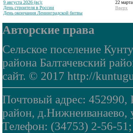
22 марта
9 августа 2026 (вс):
День строителя в России
Вверх
День окончания Ленинградской битвы
Авторские права
Сельское поселение Кунт
района Балтачевский рай
сайт. © 2017 http://kuntug
Почтовый адрес: 452990, 
район, д.Нижнеиванаево, у
Телефон: (34753) 2-56-51