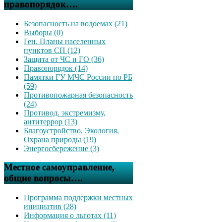
правопорядок….
Безопасность на водоемах (21)
Выборы (0)
Ген. Планы населенных
пунктов СП (12)
Защита от ЧС и ГО (36)
Правопорядок (14)
Памятки ГУ МЧС России по РБ
(59)
Противопожарная безопасность
(24)
Противод. экстремизму,
антитеррор (13)
Благоустройство, Экология,
Охрана природы (19)
Энергосбережение (3)
Местное самоуправление,
общие вопросы….
Программа поддержки местных
инициатив (28)
Информация о льготах (11)