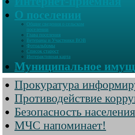
Интернет-приемная
О поселении
Общие сведения о сельском
поселении
Глава поселения
Ветераны и Участники ВОВ
Фотоальбомы
Список старост
Интерактивная карта
Муниципальное имущ
Прокуратура информир
Противодействие корр
Безопасность населени
МЧС напоминает!