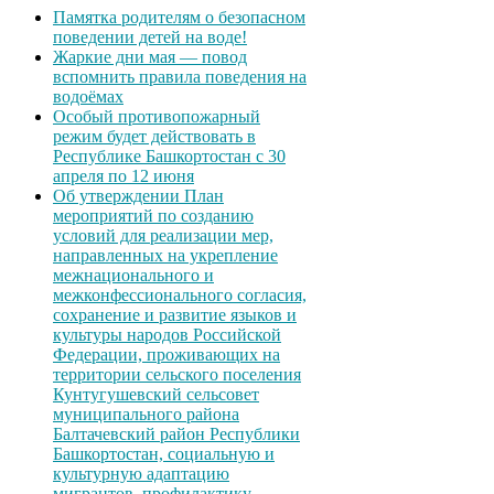
Памятка родителям о безопасном
поведении детей на воде!
Жаркие дни мая — повод
вспомнить правила поведения на
водоёмах
Особый противопожарный
режим будет действовать в
Республике Башкортостан с 30
апреля по 12 июня
Об утверждении План
мероприятий по созданию
условий для реализации мер,
направленных на укрепление
межнационального и
межконфессионального согласия,
сохранение и развитие языков и
культуры народов Российской
Федерации, проживающих на
территории сельского поселения
Кунтугушевский сельсовет
муниципального района
Балтачевский район Республики
Башкортостан, социальную и
культурную адаптацию
мигрантов, профилактику