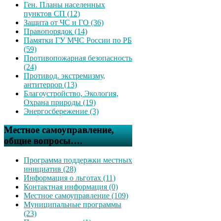
Ген. Планы населенных
пунктов СП (12)
Защита от ЧС и ГО (36)
Правопорядок (14)
Памятки ГУ МЧС России по РБ
(59)
Противопожарная безопасность
(24)
Противод. экстремизму,
антитеррор (13)
Благоустройство, Экология,
Охрана природы (19)
Энергосбережение (3)
Местное самоуправление,
общие вопросы….
Программа поддержки местных
инициатив (28)
Информация о льготах (11)
Контактная информация (0)
Местное самоуправление (109)
Муниципальные программы
(23)