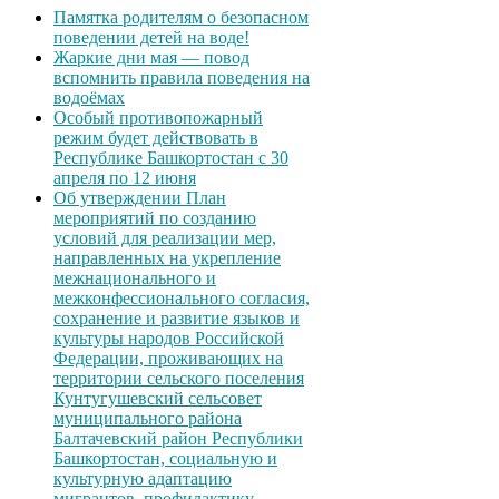
Памятка родителям о безопасном
поведении детей на воде!
Жаркие дни мая — повод
вспомнить правила поведения на
водоёмах
Особый противопожарный
режим будет действовать в
Республике Башкортостан с 30
апреля по 12 июня
Об утверждении План
мероприятий по созданию
условий для реализации мер,
направленных на укрепление
межнационального и
межконфессионального согласия,
сохранение и развитие языков и
культуры народов Российской
Федерации, проживающих на
территории сельского поселения
Кунтугушевский сельсовет
муниципального района
Балтачевский район Республики
Башкортостан, социальную и
культурную адаптацию
мигрантов, профилактику