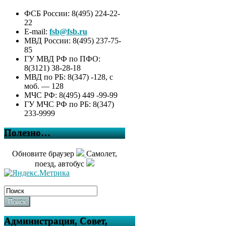
ФСБ России: 8(495) 224-22-
22
E-mail:
fsb@fsb.ru
МВД России: 8(495) 237-75-
85
ГУ МВД РФ по ПФО:
8(3121) 38-28-18
МВД по РБ: 8(347) -128, с
моб. — 128
МЧС РФ: 8(495) 449 -99-99
ГУ МЧС РФ по РБ: 8(347)
233-9999
Полезно…
Обновите браузер
Самолет,
поезд, автобус
Поиск
Администрация, Совет,