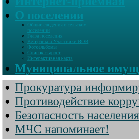
Интернет-приемная
О поселении
Общие сведения о сельском
поселении
Глава поселения
Ветераны и Участники ВОВ
Фотоальбомы
Список старост
Интерактивная карта
Муниципальное имущ
Прокуратура информир
Противодействие корр
Безопасность населени
МЧС напоминает!