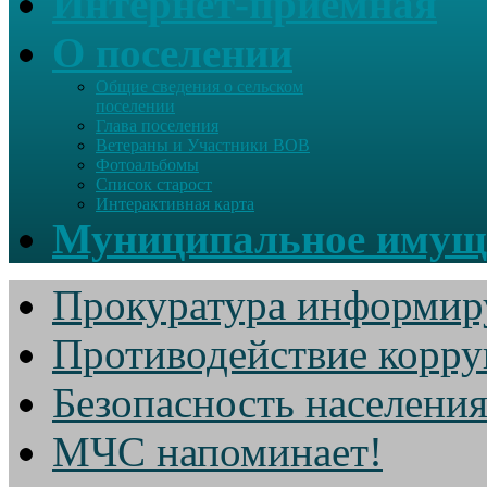
Интернет-приемная
О поселении
Общие сведения о сельском
поселении
Глава поселения
Ветераны и Участники ВОВ
Фотоальбомы
Список старост
Интерактивная карта
Муниципальное имущ
Прокуратура информир
Противодействие корр
Безопасность населени
МЧС напоминает!