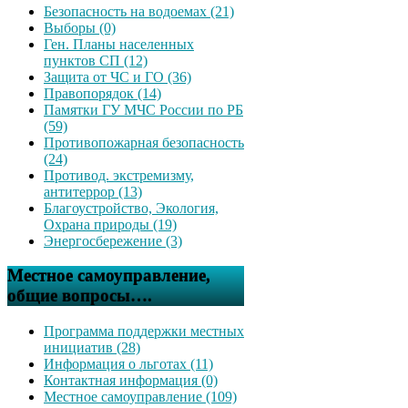
Безопасность на водоемах (21)
Выборы (0)
Ген. Планы населенных
пунктов СП (12)
Защита от ЧС и ГО (36)
Правопорядок (14)
Памятки ГУ МЧС России по РБ
(59)
Противопожарная безопасность
(24)
Противод. экстремизму,
антитеррор (13)
Благоустройство, Экология,
Охрана природы (19)
Энергосбережение (3)
Местное самоуправление,
общие вопросы….
Программа поддержки местных
инициатив (28)
Информация о льготах (11)
Контактная информация (0)
Местное самоуправление (109)