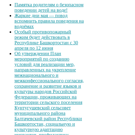
Памятка родителям о безопасном
поведении детей на воде!
Жаркие дни мая — повод
вспомнить правила поведения на
водоёмах
Особый противопожарный
режим будет действовать в
Республике Башкортостан с 30
апреля по 12 июня
Об утверждении План
мероприятий по созданию
условий для реализации мер,
направленных на укрепление
межнационального и
межконфессионального согласия,
сохранение и развитие языков и
культуры народов Российской
Федерации, проживающих на
территории сельского поселения
Кунтугушевский сельсовет
муниципального района
Балтачевский район Республики
Башкортостан, социальную и
культурную адаптацию
мигрантов, профилактику