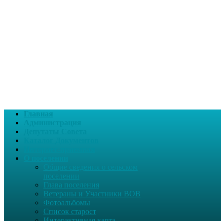
Главная
Администрация
Депутаты Совета
Каталог Документов
Интернет-приемная
О поселении
Общие сведения о сельском
поселении
Глава поселения
Ветераны и Участники ВОВ
Фотоальбомы
Список старост
Интерактивная карта