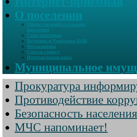
Интернет-приемная
О поселении
Общие сведения о сельском
поселении
Глава поселения
Ветераны и Участники ВОВ
Фотоальбомы
Список старост
Интерактивная карта
Муниципальное имущ
Прокуратура информир
Противодействие корр
Безопасность населени
МЧС напоминает!