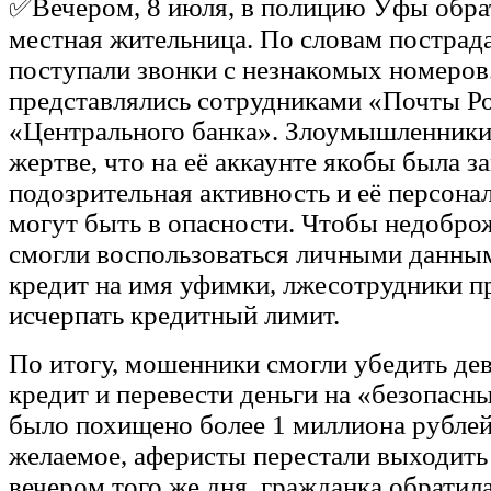
✅Вечером, 8 июля, в полицию Уфы обрат
местная жительница. По словам пострад
поступали звонки с незнакомых номеров
представлялись сотрудниками «Почты Р
«Центрального банка». Злоумышленник
жертве, что на её аккаунте якобы была з
подозрительная активность и её персон
могут быть в опасности. Чтобы недобро
смогли воспользоваться личными данны
кредит на имя уфимки, лжесотрудники 
исчерпать кредитный лимит.
По итогу, мошенники смогли убедить де
кредит и перевести деньги на «безопасны
было похищено более 1 миллиона рубле
желаемое, аферисты перестали выходить 
вечером того же дня, гражданка обратил