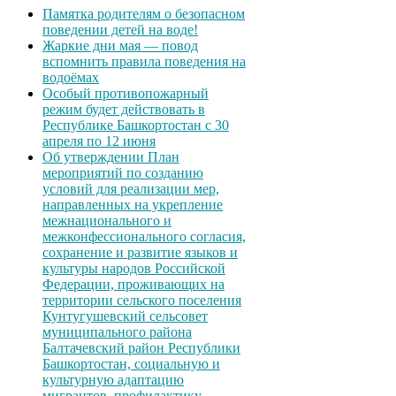
Памятка родителям о безопасном
поведении детей на воде!
Жаркие дни мая — повод
вспомнить правила поведения на
водоёмах
Особый противопожарный
режим будет действовать в
Республике Башкортостан с 30
апреля по 12 июня
Об утверждении План
мероприятий по созданию
условий для реализации мер,
направленных на укрепление
межнационального и
межконфессионального согласия,
сохранение и развитие языков и
культуры народов Российской
Федерации, проживающих на
территории сельского поселения
Кунтугушевский сельсовет
муниципального района
Балтачевский район Республики
Башкортостан, социальную и
культурную адаптацию
мигрантов, профилактику