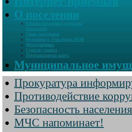
Интернет-приемная
О поселении
Общие сведения о сельском
поселении
Глава поселения
Ветераны и Участники ВОВ
Фотоальбомы
Список старост
Интерактивная карта
Муниципальное имущ
Прокуратура информир
Противодействие корр
Безопасность населени
МЧС напоминает!