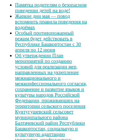
Памятка родителям о безопасном
поведении детей на воде!
Жаркие дни мая — повод
вспомнить правила поведения на
водоёмах
Особый противопожарный
режим будет действовать в
Республике Башкортостан с 30
апреля по 12 июня
Об утверждении План
мероприятий по созданию
условий для реализации мер,
направленных на укрепление
межнационального и
межконфессионального согласия,
сохранение и развитие языков и
культуры народов Российской
Федерации, проживающих на
территории сельского поселения
Кунтугушевский сельсовет
муниципального района
Балтачевский район Республики
Башкортостан, социальную и
культурную адаптацию
мигрантов, профилактику