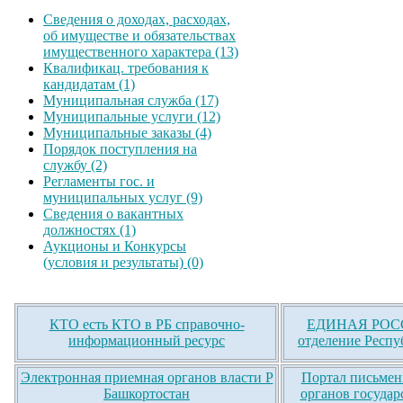
Сведения о доходах, расходах,
об имуществе и обязательствах
имущественного характера (13)
Квалификац. требования к
кандидатам (1)
Муниципальная служба (17)
Муниципальные услуги (12)
Муниципальные заказы (4)
Порядок поступления на
службу (2)
Регламенты гос. и
муниципальных услуг (9)
Сведения о вакантных
должностях (1)
Аукционы и Конкурсы
(условия и результаты) (0)
КТО есть КТО в РБ справочно-
ЕДИНАЯ РОСС
информационный ресурс
отделение Респу
Электронная приемная органов власти Р
Портал письмен
Башкортостан
органов государ