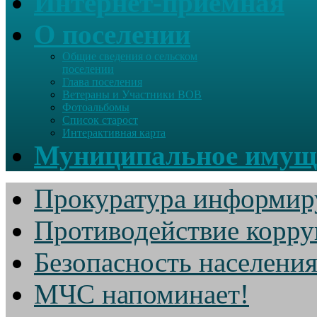
Интернет-приемная
О поселении
Общие сведения о сельском
поселении
Глава поселения
Ветераны и Участники ВОВ
Фотоальбомы
Список старост
Интерактивная карта
Муниципальное имущ
Прокуратура информир
Противодействие корр
Безопасность населени
МЧС напоминает!