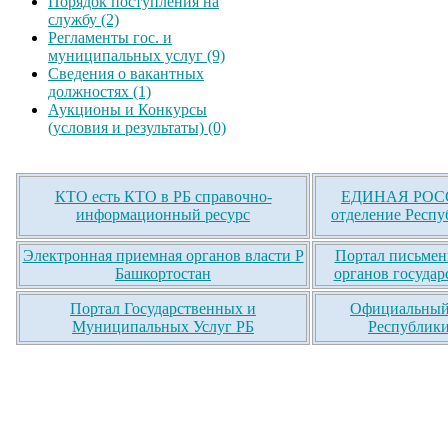
Порядок поступления на
службу (2)
Регламенты гос. и
муниципальных услуг (9)
Сведения о вакантных
должностях (1)
Аукционы и Конкурсы
(условия и результаты) (0)
КТО есть КТО в РБ справочно-
ЕДИНАЯ РОСС
информационный ресурс
отделение Респу
Электронная приемная органов власти Р
Портал письмен
Башкортостан
органов государ
Портал Государственных и
Официальный 
Муниципальных Услуг РБ
Республики