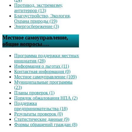
Противод. экстремизму,
антитеррор (13)
Благоустройство, Экология,
Охрана природы (19)
Энергосбережение (3)
Местное самоуправление,
общие вопросы….
Программа поддержки местных
инициатив (28)
Информация о льготах (11)
Контактная информация (0)
Местное самоуправление (109)
Муниципальные программы
(23)
Планы проверок (1)
Порядок обжалования НПА (2)
Поддержка
предпринимательства (18)
Результаты проверок (0)
Статистические данные (9)
Формы обращений граждан (8)