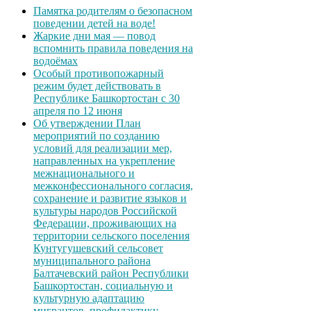
Памятка родителям о безопасном
поведении детей на воде!
Жаркие дни мая — повод
вспомнить правила поведения на
водоёмах
Особый противопожарный
режим будет действовать в
Республике Башкортостан с 30
апреля по 12 июня
Об утверждении План
мероприятий по созданию
условий для реализации мер,
направленных на укрепление
межнационального и
межконфессионального согласия,
сохранение и развитие языков и
культуры народов Российской
Федерации, проживающих на
территории сельского поселения
Кунтугушевский сельсовет
муниципального района
Балтачевский район Республики
Башкортостан, социальную и
культурную адаптацию
мигрантов, профилактику