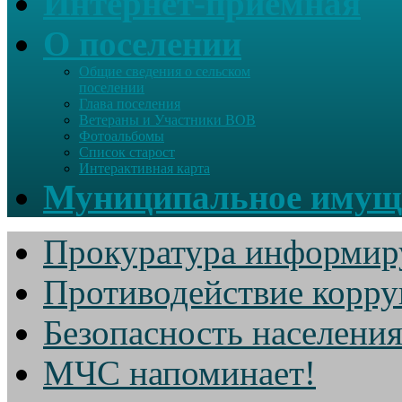
Интернет-приемная
О поселении
Общие сведения о сельском
поселении
Глава поселения
Ветераны и Участники ВОВ
Фотоальбомы
Список старост
Интерактивная карта
Муниципальное имущ
Прокуратура информир
Противодействие корр
Безопасность населени
МЧС напоминает!