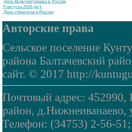
День физкультурника в России
9 августа 2026 (вс):
День строителя в России
Авторские права
Сельское поселение Кунт
района Балтачевский рай
сайт. © 2017 http://kuntug
Почтовый адрес: 452990, 
район, д.Нижнеиванаево, у
Телефон: (34753) 2-56-51