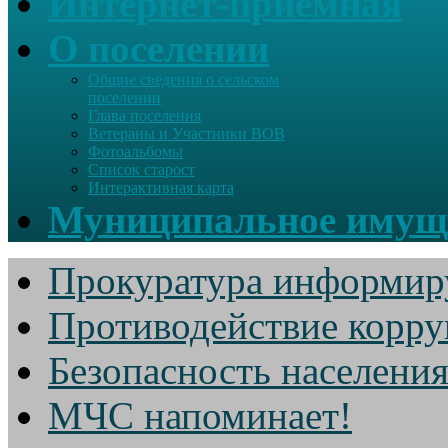
Интернет-приемная
О поселении
Общие сведения о сельском
поселении
Глава поселения
Ветераны и Участники ВОВ
Фотоальбомы
Список старост
Интерактивная карта
Муниципальное имущ
Прокуратура информир
Противодействие корр
Безопасность населени
МЧС напоминает!