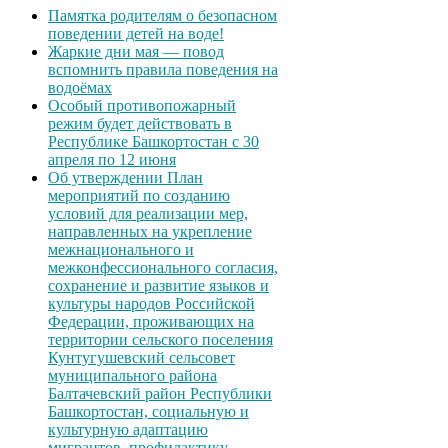
Памятка родителям о безопасном
поведении детей на воде!
Жаркие дни мая — повод
вспомнить правила поведения на
водоёмах
Особый противопожарный
режим будет действовать в
Республике Башкортостан с 30
апреля по 12 июня
Об утверждении План
мероприятий по созданию
условий для реализации мер,
направленных на укрепление
межнационального и
межконфессионального согласия,
сохранение и развитие языков и
культуры народов Российской
Федерации, проживающих на
территории сельского поселения
Кунтугушевский сельсовет
муниципального района
Балтачевский район Республики
Башкортостан, социальную и
культурную адаптацию
мигрантов, профилактику