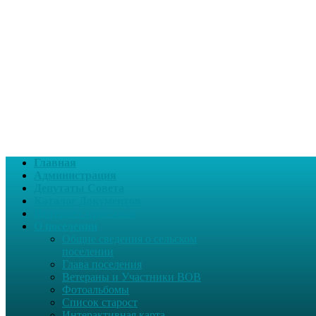
Главная
Администрация
Депутаты Совета
Каталог Документов
Интернет-приемная
О поселении
Общие сведения о сельском
поселении
Глава поселения
Ветераны и Участники ВОВ
Фотоальбомы
Список старост
Интерактивная карта