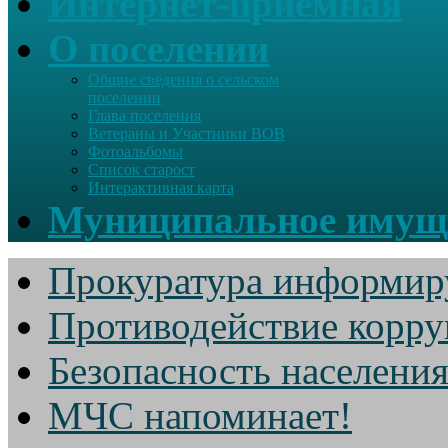
Интернет-приемная
О поселении
Общие сведения о сельском
поселении
Глава поселения
Ветераны и Участники ВОВ
Фотоальбомы
Список старост
Интерактивная карта
Муниципальное имущ
Прокуратура информир
Противодействие корр
Безопасность населени
МЧС напоминает!