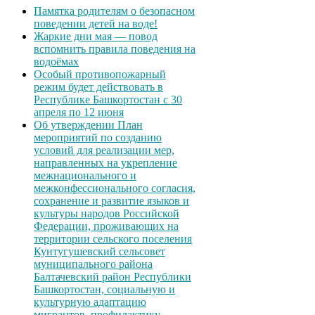
Памятка родителям о безопасном
поведении детей на воде!
Жаркие дни мая — повод
вспомнить правила поведения на
водоёмах
Особый противопожарный
режим будет действовать в
Республике Башкортостан с 30
апреля по 12 июня
Об утверждении План
мероприятий по созданию
условий для реализации мер,
направленных на укрепление
межнационального и
межконфессионального согласия,
сохранение и развитие языков и
культуры народов Российской
Федерации, проживающих на
территории сельского поселения
Кунтугушевский сельсовет
муниципального района
Балтачевский район Республики
Башкортостан, социальную и
культурную адаптацию
мигрантов, профилактику