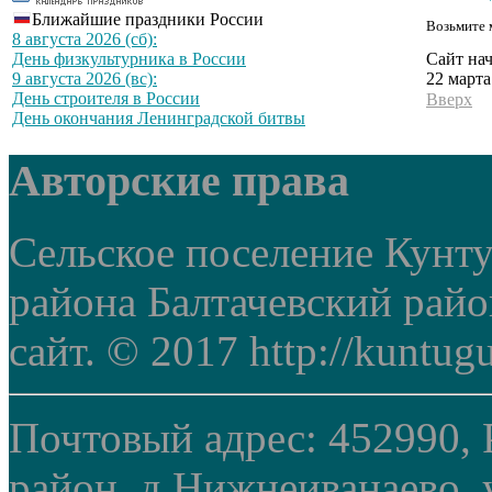
Ближайшие праздники России
Возьмите 
8 августа 2026 (сб):
Сайт нач
День физкультурника в России
22 марта
9 августа 2026 (вс):
День строителя в России
Вверх
День окончания Ленинградской битвы
Авторские права
Сельское поселение Кунт
района Балтачевский рай
сайт. © 2017 http://kuntug
Почтовый адрес: 452990, 
район, д.Нижнеиванаево, у