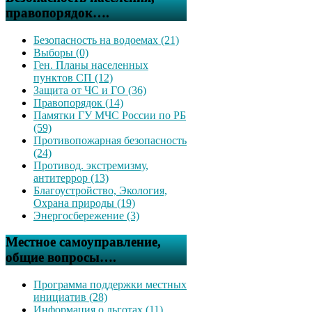
правопорядок….
Безопасность на водоемах (21)
Выборы (0)
Ген. Планы населенных
пунктов СП (12)
Защита от ЧС и ГО (36)
Правопорядок (14)
Памятки ГУ МЧС России по РБ
(59)
Противопожарная безопасность
(24)
Противод. экстремизму,
антитеррор (13)
Благоустройство, Экология,
Охрана природы (19)
Энергосбережение (3)
Местное самоуправление,
общие вопросы….
Программа поддержки местных
инициатив (28)
Информация о льготах (11)