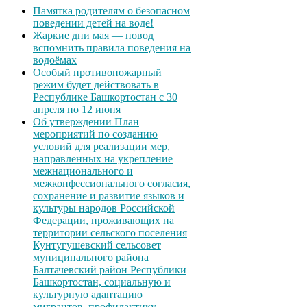
Памятка родителям о безопасном
поведении детей на воде!
Жаркие дни мая — повод
вспомнить правила поведения на
водоёмах
Особый противопожарный
режим будет действовать в
Республике Башкортостан с 30
апреля по 12 июня
Об утверждении План
мероприятий по созданию
условий для реализации мер,
направленных на укрепление
межнационального и
межконфессионального согласия,
сохранение и развитие языков и
культуры народов Российской
Федерации, проживающих на
территории сельского поселения
Кунтугушевский сельсовет
муниципального района
Балтачевский район Республики
Башкортостан, социальную и
культурную адаптацию
мигрантов, профилактику