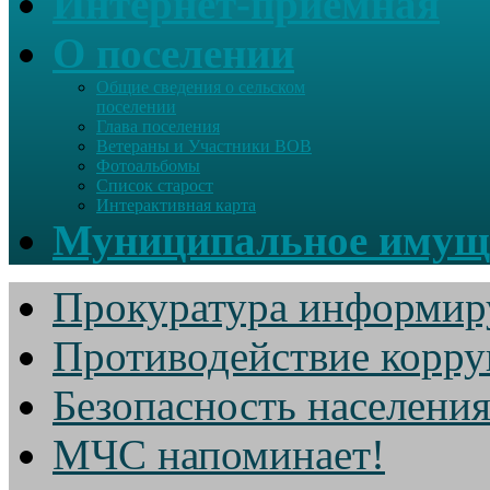
Интернет-приемная
О поселении
Общие сведения о сельском
поселении
Глава поселения
Ветераны и Участники ВОВ
Фотоальбомы
Список старост
Интерактивная карта
Муниципальное имущ
Прокуратура информир
Противодействие корр
Безопасность населени
МЧС напоминает!