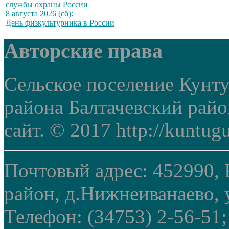
службы охраны России
8 августа 2026 (сб):
День физкультурника в России
Авторские права
Сельское поселение Кунт
района Балтачевский рай
сайт. © 2017 http://kuntug
Почтовый адрес: 452990, 
район, д.Нижнеиванаево, у
Телефон: (34753) 2-56-51