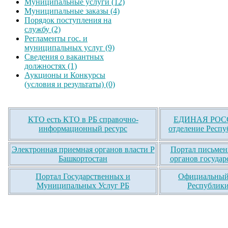
Муниципальные услуги (12)
Муниципальные заказы (4)
Порядок поступления на
службу (2)
Регламенты гос. и
муниципальных услуг (9)
Сведения о вакантных
должностях (1)
Аукционы и Конкурсы
(условия и результаты) (0)
КТО есть КТО в РБ справочно-
ЕДИНАЯ РОСС
информационный ресурс
отделение Респу
Электронная приемная органов власти Р
Портал письмен
Башкортостан
органов государ
Портал Государственных и
Официальный 
Муниципальных Услуг РБ
Республики