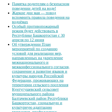
Памятка родителям о безопасном
поведении детей на воде!
Жаркие дни мая — повод
вспомнить правила поведения на
водоёмах
Особый противопожарный
режим будет действовать в
Республике Башкортостан с 30
апреля по 12 июня
Об утверждении План
мероприятий по созданию
условий для реализации мер,
направленных на укрепление
межнационального и
межконфессионального согласия,
сохранение и развитие языков и
культуры народов Российской
Федерации, проживающих на
территории сельского поселения
Кунтугушевский сельсовет
муниципального района
Балтачевский район Республики
Башкортостан, социальную и
культурную адаптацию
мигрантов, профилактику