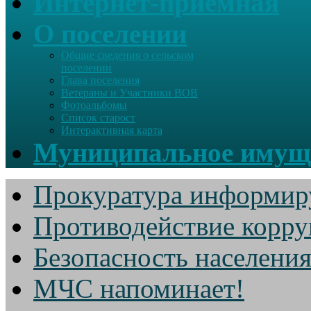
Интернет-приемная
О поселении
Общие сведения о сельском
поселении
Глава поселения
Ветераны и Участники ВОВ
Фотоальбомы
Список старост
Интерактивная карта
Муниципальное имущ
Прокуратура информир
Противодействие корр
Безопасность населени
МЧС напоминает!