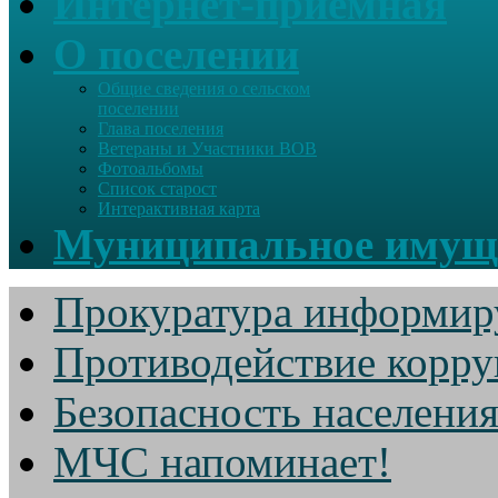
Интернет-приемная
О поселении
Общие сведения о сельском
поселении
Глава поселения
Ветераны и Участники ВОВ
Фотоальбомы
Список старост
Интерактивная карта
Муниципальное имущ
Прокуратура информир
Противодействие корр
Безопасность населени
МЧС напоминает!