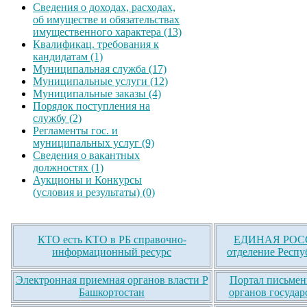
Сведения о доходах, расходах,
об имуществе и обязательствах
имущественного характера (13)
Квалификац. требования к
кандидатам (1)
Муниципальная служба (17)
Муниципальные услуги (12)
Муниципальные заказы (4)
Порядок поступления на
службу (2)
Регламенты гос. и
муниципальных услуг (9)
Сведения о вакантных
должностях (1)
Аукционы и Конкурсы
(условия и результаты) (0)
КТО есть КТО в РБ справочно-
ЕДИНАЯ РОСС
информационный ресурс
отделение Респу
Электронная приемная органов власти Р
Портал письмен
Башкортостан
органов государ