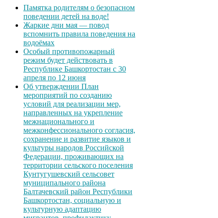
Памятка родителям о безопасном
поведении детей на воде!
Жаркие дни мая — повод
вспомнить правила поведения на
водоёмах
Особый противопожарный
режим будет действовать в
Республике Башкортостан с 30
апреля по 12 июня
Об утверждении План
мероприятий по созданию
условий для реализации мер,
направленных на укрепление
межнационального и
межконфессионального согласия,
сохранение и развитие языков и
культуры народов Российской
Федерации, проживающих на
территории сельского поселения
Кунтугушевский сельсовет
муниципального района
Балтачевский район Республики
Башкортостан, социальную и
культурную адаптацию
мигрантов, профилактику