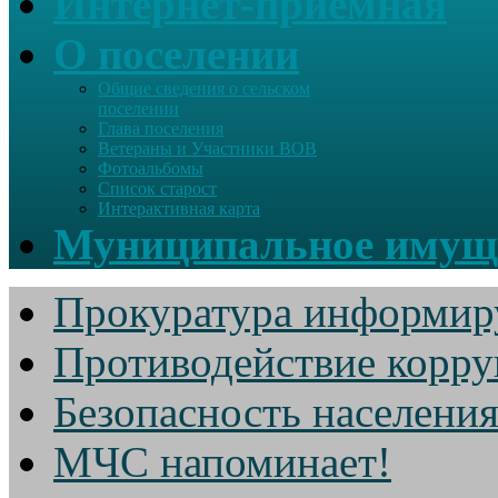
Интернет-приемная
О поселении
Общие сведения о сельском
поселении
Глава поселения
Ветераны и Участники ВОВ
Фотоальбомы
Список старост
Интерактивная карта
Муниципальное имущ
Прокуратура информир
Противодействие корр
Безопасность населени
МЧС напоминает!