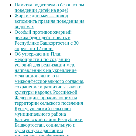
Памятка родителям о безопасном
поведении детей на воде!
Жаркие дни мая — повод
вспомнить правила поведения на
водоёмах
Особый противопожарный
режим будет действовать в
Республике Башкортостан с 30
апреля по 12 июня
Об утверждении План
мероприятий по созданию
условий для реализации мер,
направленных на укрепление
межнационального и
межконфессионального согласия,
сохранение и развитие языков и
культуры народов Российской
Федерации, проживающих на
территории сельского поселения
Кунтугушевский сельсовет
муниципального района
Балтачевский район Республики
Башкортостан, социальную и
культурную адаптацию
мигрантов, профилактику