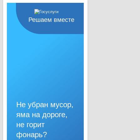
Решаем вместе
Не убран мусор,
яма на дороге,
не горит
фонарь?