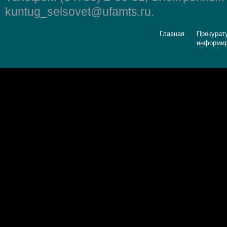
kuntug_selsovet@ufamts.ru.
Главная
Прокурат
информир