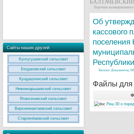
БАЛТАЧЕВСКИ
Перечень муниципального
Об утвержд
кассового 
поселения 
Сайты наших друзей
муниципаль
Кунтугушевский сельсовет
Республики
Богдановский сельсовет
Каталог Документов, 
Кундашлинский сельсовет
Файлы для 
Нижнекарышевский сельсовет
Ф
Ялангачевский сельсовет
Реш.30 о поря
Верхнеянактаевский сельсовет
Староянбаевский сельсовет