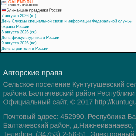
Ближайшие праздники России
7 августа 2026 (пт):
День Службы специальной связи и информации Федеральной службы
охраны России
8 августа 2026 (сб):
День физкультурника в России
9 августа 2026 (вс):
День строителя в России
Авторские права
Сельское поселение Кунтугушевский се
района Балтачевский район Республики
Официальный сайт. © 2017 http://kuntugu
Почтовый адрес: 452990, Республика Б
Балтачевский район, д.Нижнеиванаево, 
Телефон: (34753) 2-56-51; Электронный