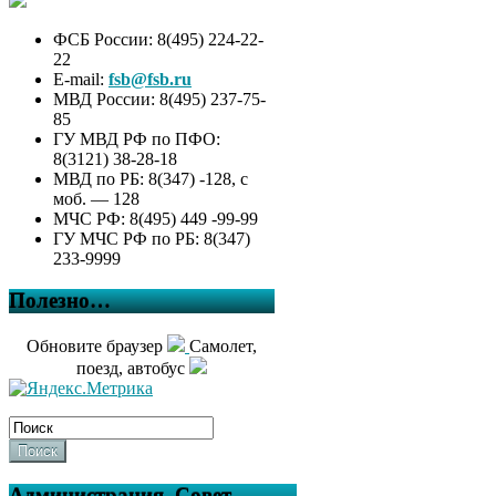
ФСБ России: 8(495) 224-22-
22
E-mail:
fsb@fsb.ru
МВД России: 8(495) 237-75-
85
ГУ МВД РФ по ПФО:
8(3121) 38-28-18
МВД по РБ: 8(347) -128, с
моб. — 128
МЧС РФ: 8(495) 449 -99-99
ГУ МЧС РФ по РБ: 8(347)
233-9999
Полезно…
Обновите браузер
Самолет,
поезд, автобус
Поиск
Администрация, Совет,