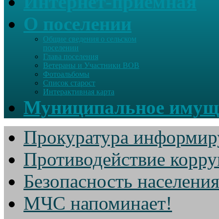
Интернет-приемная
О поселении
Общие сведения о сельском
поселении
Глава поселения
Ветераны и Участники ВОВ
Фотоальбомы
Список старост
Интерактивная карта
Муниципальное имущ
Прокуратура информир
Противодействие корр
Безопасность населени
МЧС напоминает!