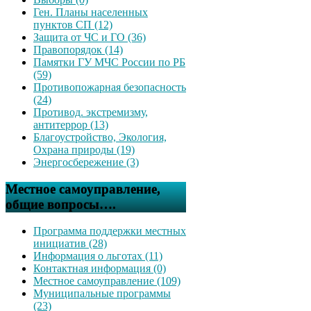
Ген. Планы населенных
пунктов СП (12)
Защита от ЧС и ГО (36)
Правопорядок (14)
Памятки ГУ МЧС России по РБ
(59)
Противопожарная безопасность
(24)
Противод. экстремизму,
антитеррор (13)
Благоустройство, Экология,
Охрана природы (19)
Энергосбережение (3)
Местное самоуправление,
общие вопросы….
Программа поддержки местных
инициатив (28)
Информация о льготах (11)
Контактная информация (0)
Местное самоуправление (109)
Муниципальные программы
(23)