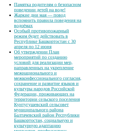
Памятка родителям о безопасном
поведении детей на воде!
Жаркие дни мая — повод
вспомнить правила поведения на
водоёмах
Особый противопожарный
режим будет действовать в
Республике Башкортостан с 30
апреля по 12 июня
Об утверждении План
мероприятий по созданию
условий для реализации мер,
направленных на укрепление
межнационального и
межконфессионального согласия,
сохранение и развитие языков и
культуры народов Российской
Федерации, проживающих на
территории сельского поселения
Кунтугушевский сельсовет
муниципального района
Балтачевский район Республики
Башкортостан, социальную и
культурную адаптацию
мигрантов, профилактику