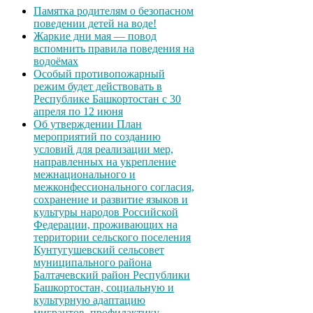
Памятка родителям о безопасном
поведении детей на воде!
Жаркие дни мая — повод
вспомнить правила поведения на
водоёмах
Особый противопожарный
режим будет действовать в
Республике Башкортостан с 30
апреля по 12 июня
Об утверждении План
мероприятий по созданию
условий для реализации мер,
направленных на укрепление
межнационального и
межконфессионального согласия,
сохранение и развитие языков и
культуры народов Российской
Федерации, проживающих на
территории сельского поселения
Кунтугушевский сельсовет
муниципального района
Балтачевский район Республики
Башкортостан, социальную и
культурную адаптацию
мигрантов, профилактику