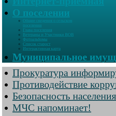
Интернет-приемная
О поселении
Общие сведения о сельском
поселении
Глава поселения
Ветераны и Участники ВОВ
Фотоальбомы
Список старост
Интерактивная карта
Муниципальное имущ
Прокуратура информир
Противодействие корр
Безопасность населени
МЧС напоминает!