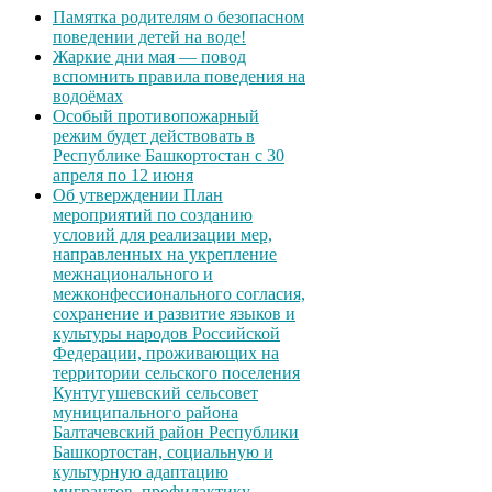
Памятка родителям о безопасном
поведении детей на воде!
Жаркие дни мая — повод
вспомнить правила поведения на
водоёмах
Особый противопожарный
режим будет действовать в
Республике Башкортостан с 30
апреля по 12 июня
Об утверждении План
мероприятий по созданию
условий для реализации мер,
направленных на укрепление
межнационального и
межконфессионального согласия,
сохранение и развитие языков и
культуры народов Российской
Федерации, проживающих на
территории сельского поселения
Кунтугушевский сельсовет
муниципального района
Балтачевский район Республики
Башкортостан, социальную и
культурную адаптацию
мигрантов, профилактику