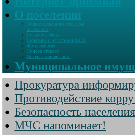
Интернет-приемная
О поселении
Общие сведения о сельском
поселении
Глава поселения
Ветераны и Участники ВОВ
Фотоальбомы
Список старост
Интерактивная карта
Муниципальное имущ
Прокуратура информир
Противодействие корр
Безопасность населени
МЧС напоминает!