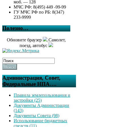
моб. — 128
МЧС РФ: 8(495) 449 -99-99
ГУ МЧС РФ по РБ: 8(347)
233-9999
Полезно…
Обновите браузер
Самолет,
поезд, автобус
Поиск
Администрация, Совет,
Федеральные НПА….
Правила землепользования и
застройки (25)
Документы Администрации
(143)
Документы Совета (98)
Использование бюджетных
средств (11)