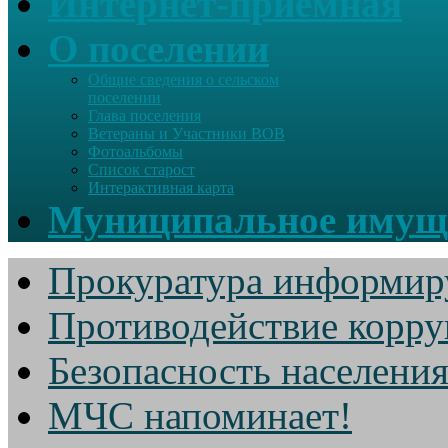
Интернет-приемная
О поселении
Общие сведения о сельском
поселении
Глава поселения
Ветераны и Участники ВОВ
Фотоальбомы
Список старост
Интерактивная карта
Муниципальное имущ
Прокуратура информир
Противодействие корр
Безопасность населени
МЧС напоминает!