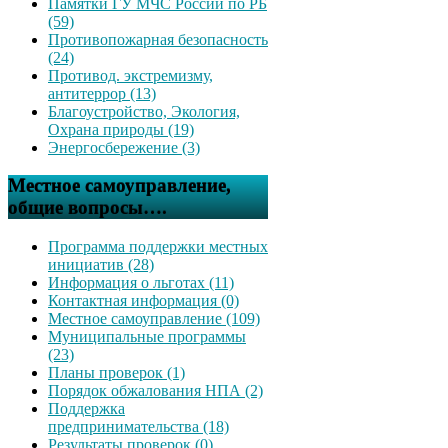
Памятки ГУ МЧС России по РБ
(59)
Противопожарная безопасность
(24)
Противод. экстремизму,
антитеррор (13)
Благоустройство, Экология,
Охрана природы (19)
Энергосбережение (3)
Местное самоуправление,
общие вопросы….
Программа поддержки местных
инициатив (28)
Информация о льготах (11)
Контактная информация (0)
Местное самоуправление (109)
Муниципальные программы
(23)
Планы проверок (1)
Порядок обжалования НПА (2)
Поддержка
предпринимательства (18)
Результаты проверок (0)