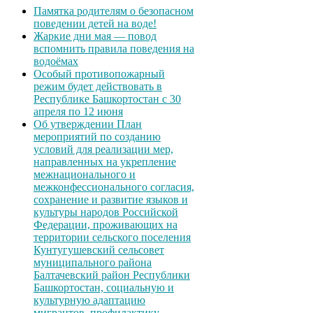
Памятка родителям о безопасном
поведении детей на воде!
Жаркие дни мая — повод
вспомнить правила поведения на
водоёмах
Особый противопожарный
режим будет действовать в
Республике Башкортостан с 30
апреля по 12 июня
Об утверждении План
мероприятий по созданию
условий для реализации мер,
направленных на укрепление
межнационального и
межконфессионального согласия,
сохранение и развитие языков и
культуры народов Российской
Федерации, проживающих на
территории сельского поселения
Кунтугушевский сельсовет
муниципального района
Балтачевский район Республики
Башкортостан, социальную и
культурную адаптацию
мигрантов, профилактику