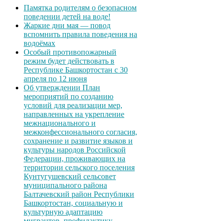
Памятка родителям о безопасном
поведении детей на воде!
Жаркие дни мая — повод
вспомнить правила поведения на
водоёмах
Особый противопожарный
режим будет действовать в
Республике Башкортостан с 30
апреля по 12 июня
Об утверждении План
мероприятий по созданию
условий для реализации мер,
направленных на укрепление
межнационального и
межконфессионального согласия,
сохранение и развитие языков и
культуры народов Российской
Федерации, проживающих на
территории сельского поселения
Кунтугушевский сельсовет
муниципального района
Балтачевский район Республики
Башкортостан, социальную и
культурную адаптацию
мигрантов, профилактику