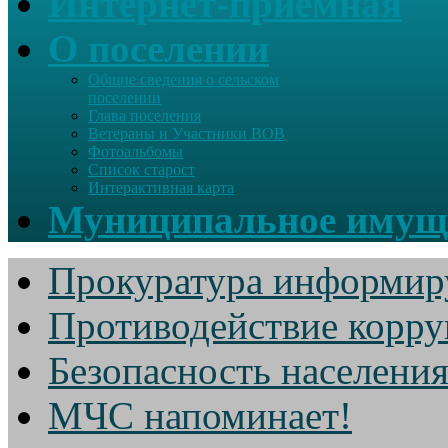
Интернет-приемная
О поселении
Общие сведения о сельском
поселении
Глава поселения
Ветераны и Участники ВОВ
Фотоальбомы
Список старост
Интерактивная карта
Муниципальное имущ
Прокуратура информир
Противодействие корр
Безопасность населени
МЧС напоминает!