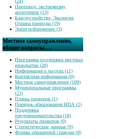
(24)
Противод. экстремизму,
антитеррор (13)
Благоустройство, Экология,
Охрана природы (19)
Энергосбережение (3)
Местное самоуправление,
общие вопросы….
Программа поддержки местных
инициатив (28)
Информация о льготах (11)
Контактная информация (0)
Местное самоуправление (109)
Муниципальные программы
(23)
Планы проверок (1)
Порядок обжалования НПА (2)
Поддержка
предпринимательства (18)
Результаты проверок (0)
Статистические данные (9)
Формы обращений граждан (8)