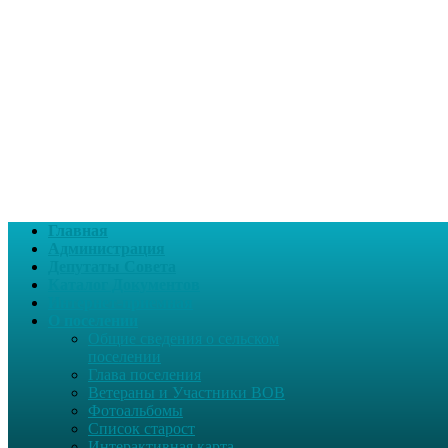
Главная
Администрация
Депутаты Совета
Каталог Документов
Интернет-приемная
О поселении
Общие сведения о сельском
поселении
Глава поселения
Ветераны и Участники ВОВ
Фотоальбомы
Список старост
Интерактивная карта